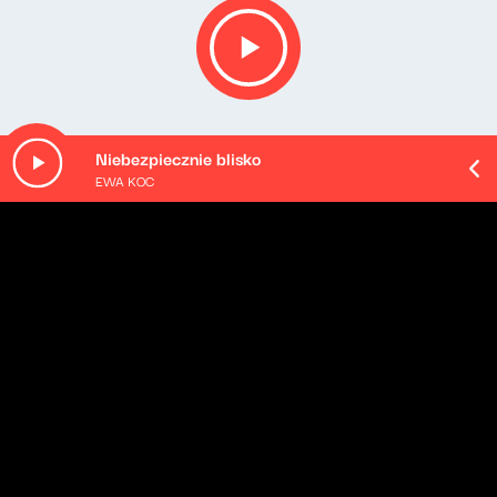
Niebezpiecznie blisko
EWA KOC
O odcinku
Playlista audycji:
Phil Collins - Against All Odds (Take a Look at Me Now)