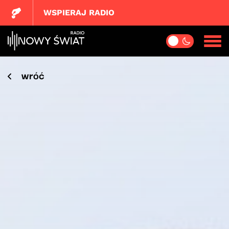
WSPIERAJ RADIO
wróć