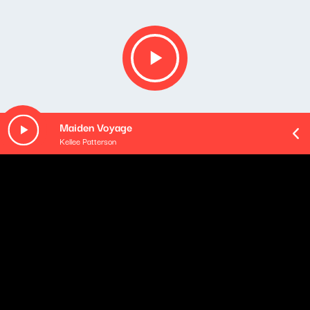
Maiden Voyage
Kellee Patterson
O odcinku
Gościem Marii Zamachowskiej był lektor i dziennikarz,