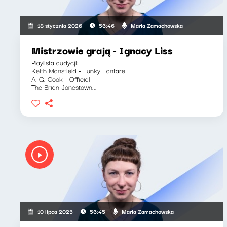
Maria Zamachowska
18 stycznia 2026
56:46
Mistrzowie grają - Ignacy Liss
Playlista audycji:
Keith Mansfield - Funky Fanfare
A. G. Cook - Official
The Brian Jonestown...
Maria Zamachowska
10 lipca 2025
56:45