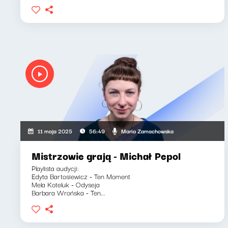
Maria Zamachowska
11 maja 2025
56:49
Mistrzowie grają - Michał Pepol
Playlista audycji:
Edyta Bartosiewicz - Ten Moment
Mela Koteluk - Odyseja
Barbara Wrońska - Ten...