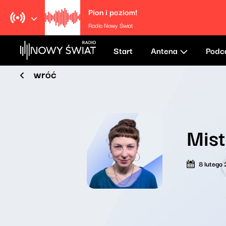
Pion i poziom!
Radio Nowy Świat
Start
Antena
Podc
wróć
Mist
8 lutego