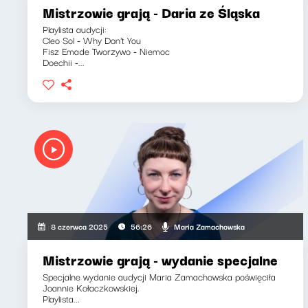
Mistrzowie grają - Daria ze Śląska
Playlista audycji:
Cleo Sol - Why Don't You
Fisz Emade Tworzywo - Niemoc
Doechii -...
Maria Zamachowska
8 czerwca 2025
56:26
Mistrzowie grają - wydanie specjalne
Specjalne wydanie audycji Maria Zamachowska poświęciła
Joannie Kołaczkowskiej.
Playlista...