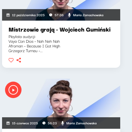
Maria Zamachowska
12 października 2025
57:36
Mistrzowie grają - Wojciech Gumiński
Playlista audycji:
Vaya Con Dios - Nah Neh Nah
Afroman - Because I Got High
Grzegorz Turnau -...
Maria Zamachowska
15 czerwca 2025
56:23