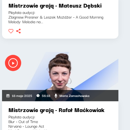
Mistrzowie grają - Mateusz Dębski
Playlista audycji:
Zbigniew Preisner & Leszek Możdżer - A Good Morning
Melody: Melodia na...
Maria Zamachowska
18 maja 2025
56:18
Mistrzowie grają - Rafał Maćkowiak
Playlista audycji:
Blur - Out of Time
Nirvana - Lounge Act