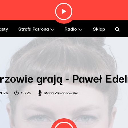
asty
Strefa Patrona
Radio
Sklep
rzowie grają - Paweł Ede
 2026
56:25
Maria Zamachowska