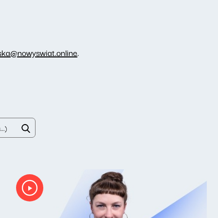
ka@nowyswiat.online
.