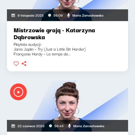
Maria Zamachowska
9 listopada 2025
56:09
Mistrzowie grają - Katarzyna
Dąbrowska
Playlista audycji:
Janis Joplin - Try (Just a Little Bit Harder)
Françoise Hardy - Le temps de...
Maria Zamachowska
22 czerwca 2025
56:45