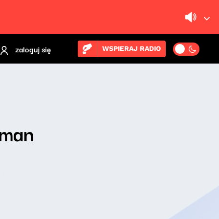
zaloguj się
WSPIERAJ RADIO
lman