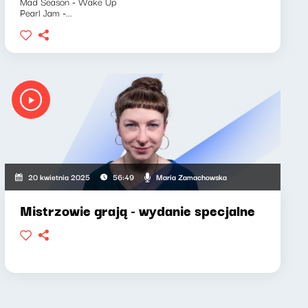
Mad Season - Wake Up
Pearl Jam -...
Maria Zamachowska
20 kwietnia 2025
56:49
Mistrzowie grają - wydanie specjalne