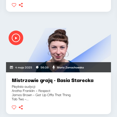
Maria Zamachowska
4 maja 2025
56:38
Mistrzowie grają - Basia Starecka
Playlista audycji:
Aretha Franklin – Respect
James Brown - Get Up Offa That Thing
Tab Two -...