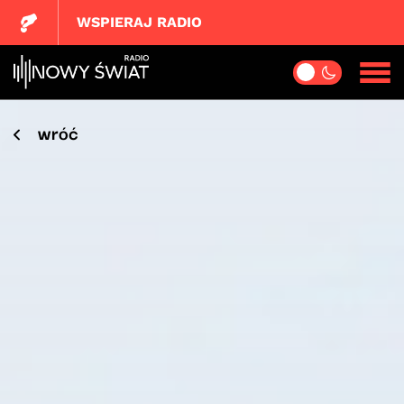
WSPIERAJ RADIO
wróć