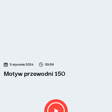
5 stycznia 2024
55:59
Motyw przewodni 150