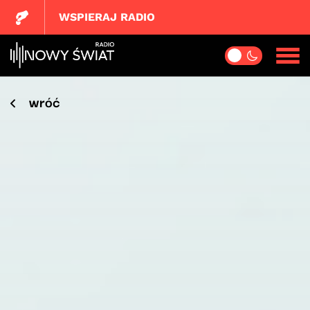
WSPIERAJ RADIO
wróć