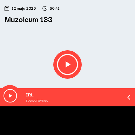
12 maja 2025
56:41
Muzoleum 133
IRL
Devon Gilfillian