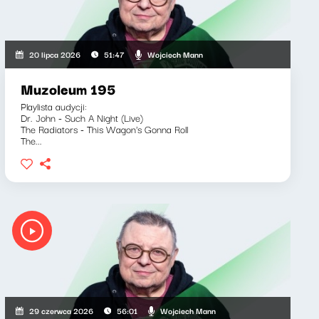
Wojciech Mann
20 lipca 2026
51:47
Muzoleum 195
Playlista audycji:
Dr. John - Such A Night (Live)
The Radiators - This Wagon's Gonna Roll
The...
Wojciech Mann
29 czerwca 2026
56:01