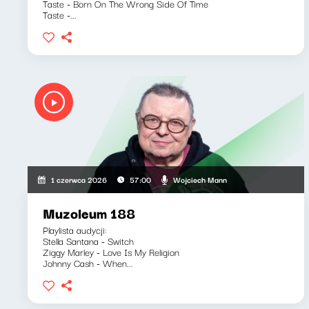
Taste - Born On The Wrong Side Of Time
Taste -...
Wojciech Mann
1 czerwca 2026
57:00
Muzoleum 188
Playlista audycji:
Stella Santana - Switch
Ziggy Marley - Love Is My Religion
Johnny Cash - When...