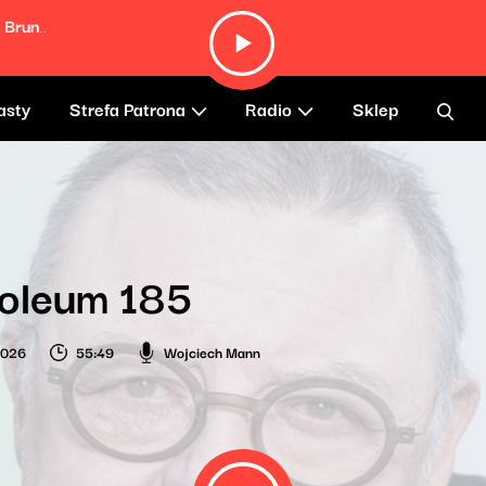
Closer To Me (Bruno Berle Remix) (feat. Bruno Berle)
asty
Strefa Patrona
Radio
Sklep
oleum 185
2026
55:49
Wojciech Mann