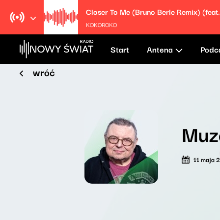
KOKOROKO
Start
Antena
Podc
wróć
Muz
11 maja 