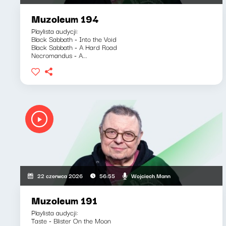
Muzoleum 194
Playlista audycji:
Black Sabbath - Into the Void
Black Sabbath - A Hard Road
Necromandus - A...
Wojciech Mann
22 czerwca 2026
56:55
Muzoleum 191
Playlista audycji:
Taste - Blister On the Moon