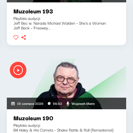
Muzoleum 193
Playlista audycji:
Jeff Bec w. Narada Michael Walden - She's a Woman
Jeff Beck - Freeway...
Wojciech Mann
15 czerwca 2026
56:53
Muzoleum 190
Playlista audycji:
Bill Haley & His Comets - Shake Rattle & Roll (Remastered)