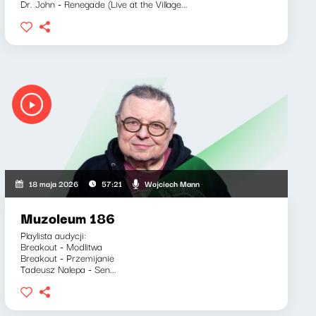
Dr. John - Renegade (Live at the Village...
Wojciech Mann
18 maja 2026
57:21
Muzoleum 186
Playlista audycji:
Breakout - Modlitwa
Breakout - Przemijanie
Tadeusz Nalepa - Sen...