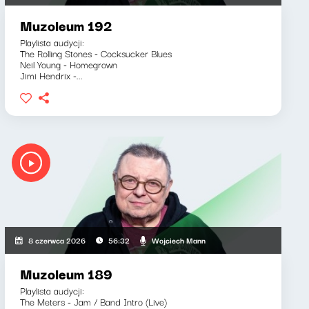
Muzoleum 192
Playlista audycji:
The Rolling Stones - Cocksucker Blues
Neil Young - Homegrown
Jimi Hendrix -...
Wojciech Mann
8 czerwca 2026
56:32
Muzoleum 189
Playlista audycji:
The Meters - Jam / Band Intro (Live)