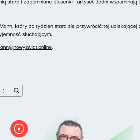
ą stare i zapomniane piosenki i artyści. Jedni wspominają 
nn, który co tydzień stara się przywrócić tej uciekającej 
zyjemność słuchającym.
mann@nowyswiat.online
.