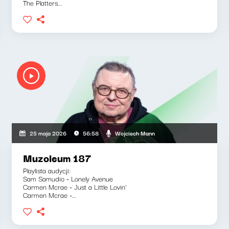
The Platters...
Wojciech Mann
25 maja 2026
56:58
Muzoleum 187
Playlista audycji:
Sam Samudio - Lonely Avenue
Carmen Mcrae - Just a Little Lovin'
Carmen Mcrae -...