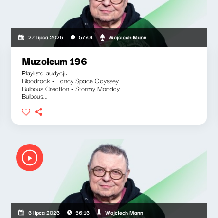
Wojciech Mann
27 lipca 2026
57:01
Muzoleum 196
Playlista audycji:
Bloodrock - Fancy Space Odyssey
Bulbous Creation - Stormy Monday
Bulbous...
Wojciech Mann
6 lipca 2026
56:16