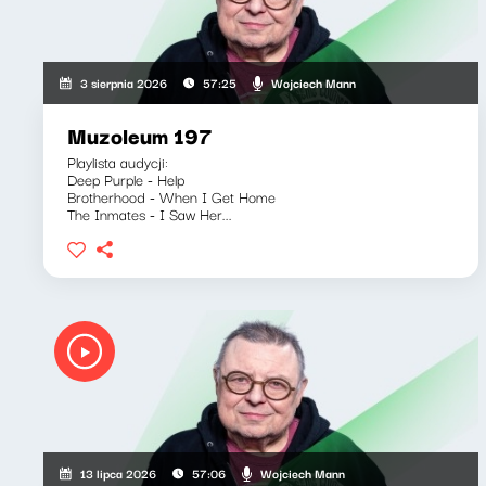
Wojciech Mann
3 sierpnia 2026
57:25
Muzoleum 197
Playlista audycji:
Deep Purple - Help
Brotherhood - When I Get Home
The Inmates - I Saw Her...
Wojciech Mann
13 lipca 2026
57:06