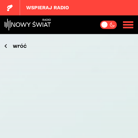
WSPIERAJ RADIO
wróć