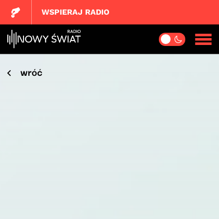
WSPIERAJ RADIO
wróć