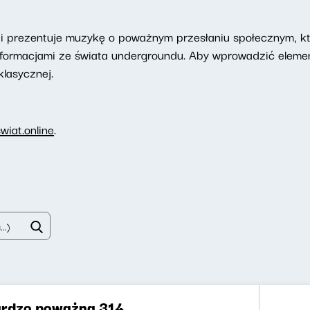
ji prezentuje muzykę o poważnym przesłaniu społecznym, kt
ię informacjami ze świata undergroundu. Aby wprowadzić elem
lasycznej.
iat.online
.
rdzo poważna 314