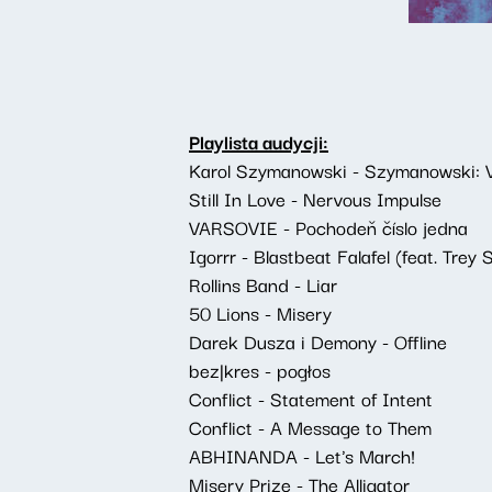
Playlista audycji:
Karol Szymanowski - Szymanowski: Va
Still In Love - Nervous Impulse
VARSOVIE - Pochodeň číslo jedna
Igorrr - Blastbeat Falafel (feat. Tre
Rollins Band - Liar
50 Lions - Misery
Darek Dusza i Demony - Offline
bez|kres - pogłos
Conflict - Statement of Intent
Conflict - A Message to Them
ABHINANDA - Let's March!
Misery Prize - The Alligator