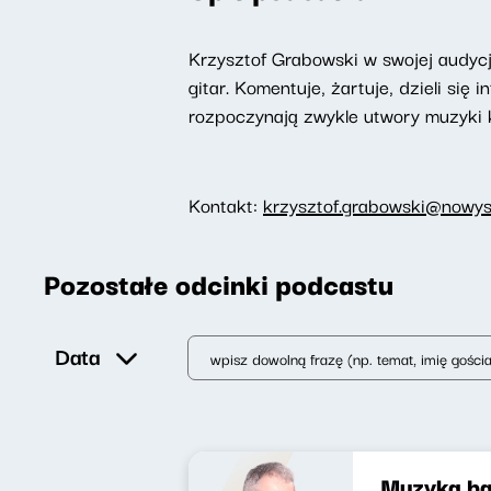
Krzysztof Grabowski w swojej audyc
gitar. Komentuje, żartuje, dzieli s
rozpoczynają zwykle utwory muzyki k
Kontakt:
krzysztof.grabowski@nowysw
Pozostałe odcinki podcastu
Data
Muzyka ba