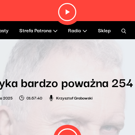
asty
Strefa Patrona
Radio
Sklep
yka bardzo poważna 254
ca 2025
01:57:40
Krzysztof Grabowski