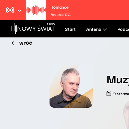
Romance
Fontaines D.C.
Start
Antena
Podc
wróć
Muz
9 czerw