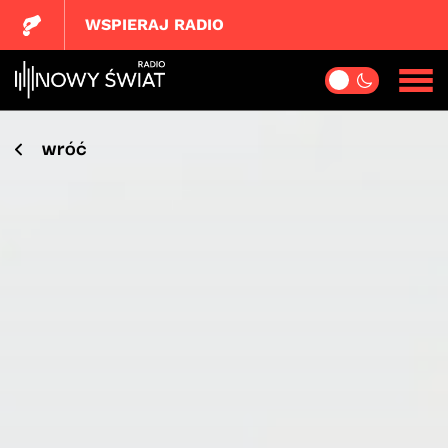
WSPIERAJ RADIO
wróć