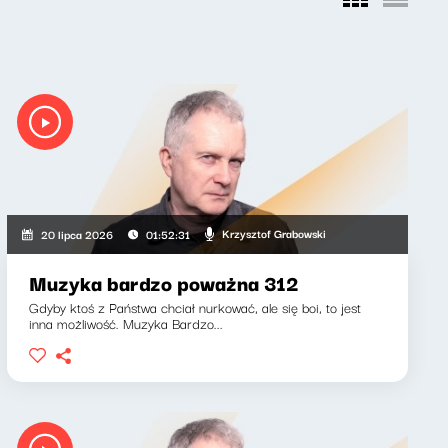
Krzysztof Grabowski
20 lipca 2026
01:52:31
Muzyka bardzo poważna 312
Gdyby ktoś z Państwa chciał nurkować, ale się boi, to jest
inna możliwość. Muzyka Bardzo...