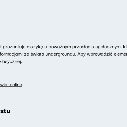
ji prezentuje muzykę o poważnym przesłaniu społecznym, kt
ię informacjami ze świata undergroundu. Aby wprowadzić elem
lasycznej.
iat.online
.
stu