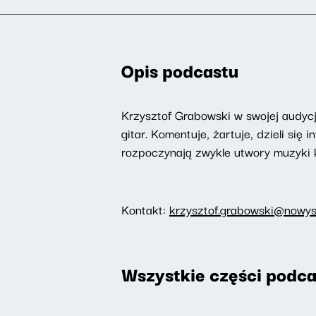
Opis podcastu
Krzysztof Grabowski w swojej audyc
gitar. Komentuje, żartuje, dzieli s
rozpoczynają zwykle utwory muzyki k
Kontakt:
krzysztof.grabowski@nowysw
Wszystkie części podca