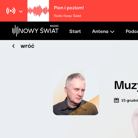
Pion i poziom!
Radio Nowy Świat
Start
Antena
Podc
wróć
Muz
15 grudn