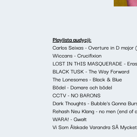
Playlista audycji:
Carlos Seixas - Overture in D major (
Wiccans - Crucifixion
LOST IN THIS MASQUERADE - Era
BLACK TUSK - The Way Forward
The Lonesomes - Black & Blue
Bödel - Domare och bödel
CCTV - NO BARONS
Dark Thoughts - Bubble's Gonna Bur
Rehash Neu Klang - no men (end of a
WARA! - Gwałt
Vi Som Ãlskade Varandra SÃ Mycket 