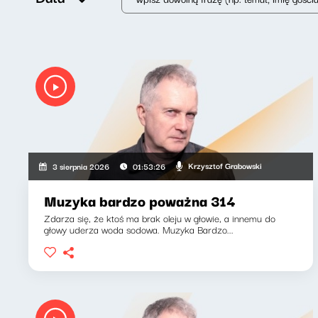
Krzysztof Grabowski
3 sierpnia 2026
01:53:26
Muzyka bardzo poważna 314
Zdarza się, że ktoś ma brak oleju w głowie, a innemu do
głowy uderza woda sodowa. Muzyka Bardzo...