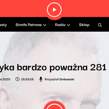
asty
Strefa Patrona
Radio
Sklep
yka bardzo poważna 281
ia 2025
01:53:18
Krzysztof Grabowski