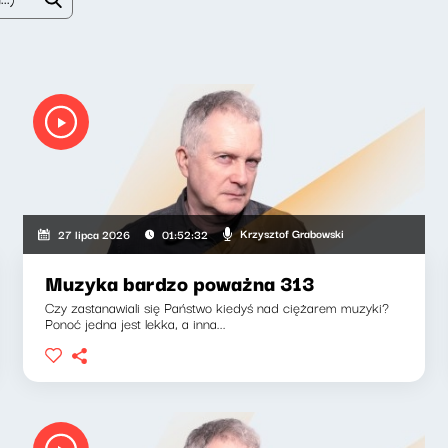
Krzysztof Grabowski
27 lipca 2026
01:52:32
Muzyka bardzo poważna 313
Czy zastanawiali się Państwo kiedyś nad ciężarem muzyki?
Ponoć jedna jest lekka, a inna...