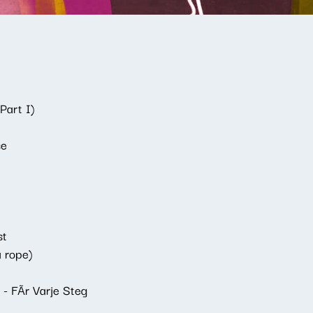
Part I)
se
st
 rope)
- FÃr Varje Steg