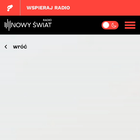
WSPIERAJ RADIO
wróć