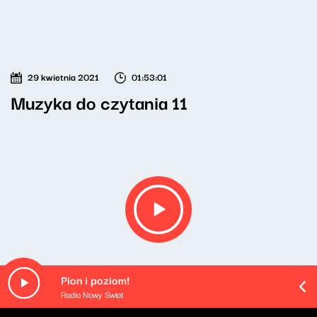
29 kwietnia 2021
01:53:01
Muzyka do czytania 11
Pion i poziom!
Radio Nowy Świat