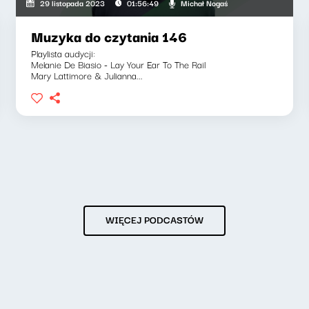
Michał Nogaś
29 listopada 2023
01:56:49
Muzyka do czytania 146
Playlista audycji:
Melanie De Biasio - Lay Your Ear To The Rail
Mary Lattimore & Julianna...
WIĘCEJ PODCASTÓW