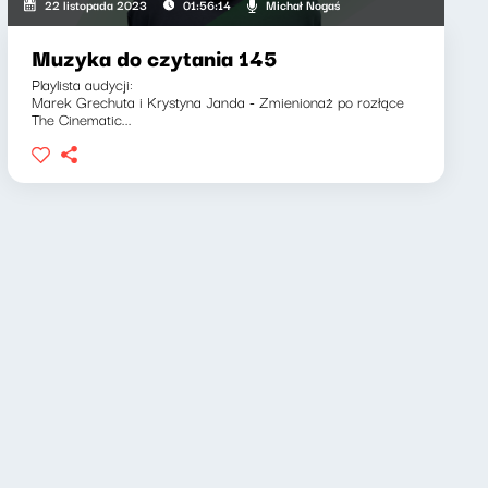
Michał Nogaś
22 listopada 2023
01:56:14
Muzyka do czytania 145
Playlista audycji:
Marek Grechuta i Krystyna Janda - Zmienionaż po rozłące
The Cinematic...