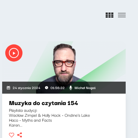
Michał Nogaś
24 stycznia 2024
01:56:32
Muzyka do czytania 154
Playlista audycji:
Wacław Zimpel & Holly Hock - Ondine's Lake
Haco - Myths and Facts
Karen...