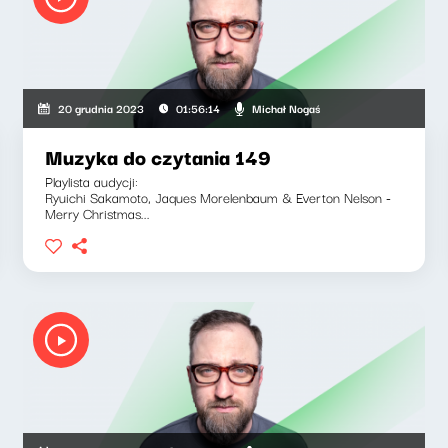
Michał Nogaś
20 grudnia 2023
01:56:14
Muzyka do czytania 149
Playlista audycji:
Ryuichi Sakamoto, Jaques Morelenbaum & Everton Nelson -
Merry Christmas...