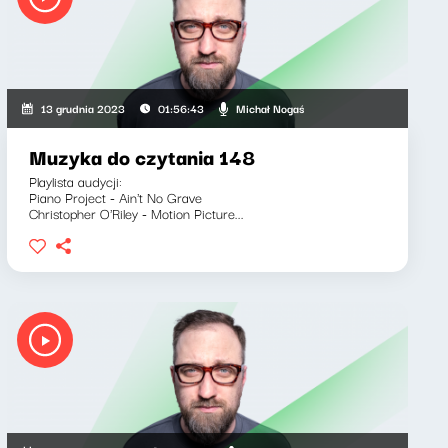
Michał Nogaś
13 grudnia 2023
01:56:43
Muzyka do czytania 148
Playlista audycji:
Piano Project - Ain't No Grave
Christopher O'Riley - Motion Picture...