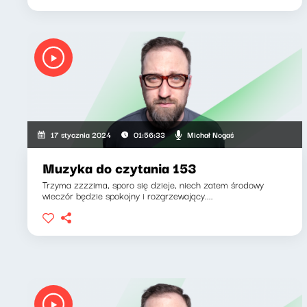
Michał Nogaś
17 stycznia 2024
01:56:33
Muzyka do czytania 153
Trzyma zzzzima, sporo się dzieje, niech zatem środowy
wieczór będzie spokojny i rozgrzewający....