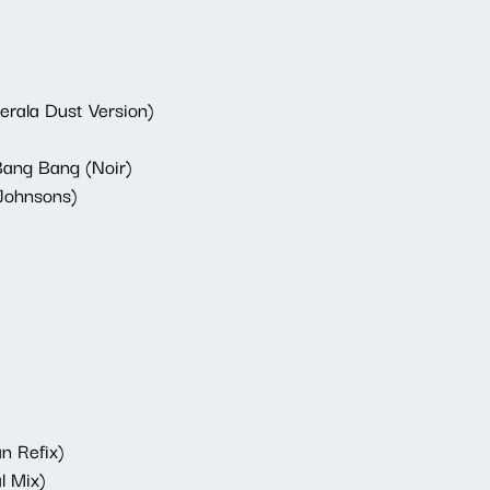
erala Dust Version)
Bang Bang (Noir)
Johnsons)
n Refix)
l Mix)