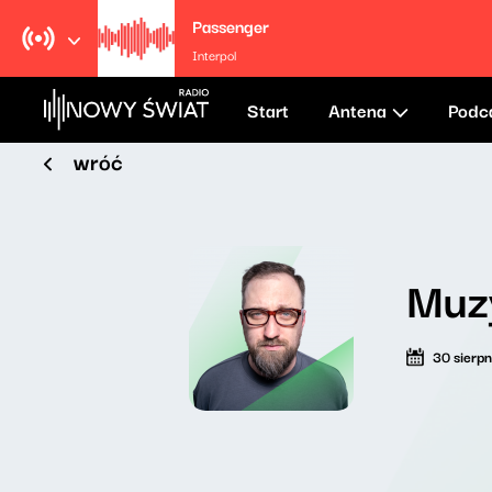
Passenger
Interpol
Start
Antena
Podc
wróć
Muzy
30 sierp