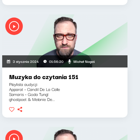
Michał Nogaś
3 stycznia 2024
01:56:20
Muzyka do czytania 151
Playlista audycji:
Apparat - Candil De La Calle
Samaris - Goda Tungl
ghostpoet & Melanie De...