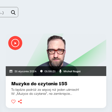
Michał Nogaś
31 stycznia 2024
01:56:21
Muzyka do czytania 155
To będzie podróż za więcej niż jeden uśmiech!
W „Muzyce do czytania”, na zamknięcie...