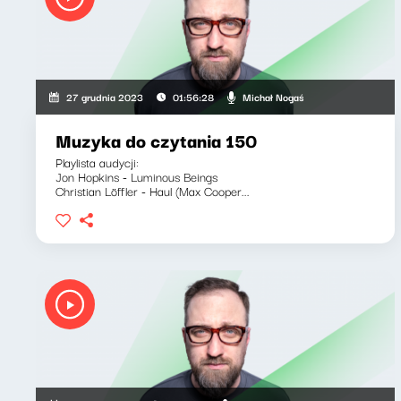
Michał Nogaś
27 grudnia 2023
01:56:28
Muzyka do czytania 150
Playlista audycji:
Jon Hopkins - Luminous Beings
Christian Löffler - Haul (Max Cooper...