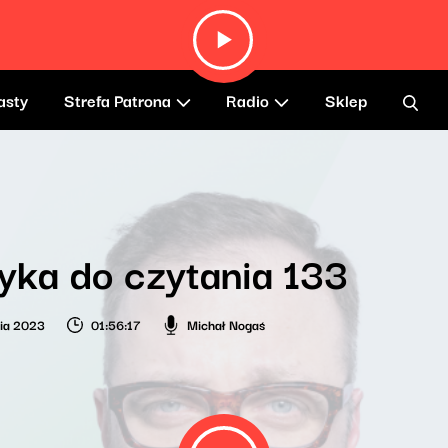
asty
Strefa Patrona
Radio
Sklep
ka do czytania 133
nia 2023
01:56:17
Michał Nogaś