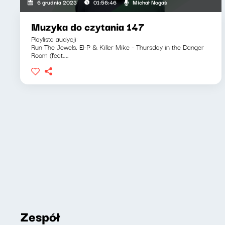
Michał Nogaś
6 grudnia 2023
01:56:46
Muzyka do czytania 147
Playlista audycji:
Run The Jewels, El-P & Killer Mike - Thursday in the Danger
Room (feat....
Zespół