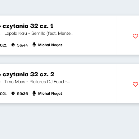
 czytania 32 cz. 1
i: Lapola Kalu - Semilla (feat. Mente...
Michał Nogaś
2021
56:44
 czytania 32 cz. 2
i: Timo Maas - Pictures DJ Food -...
Michał Nogaś
2021
59:36