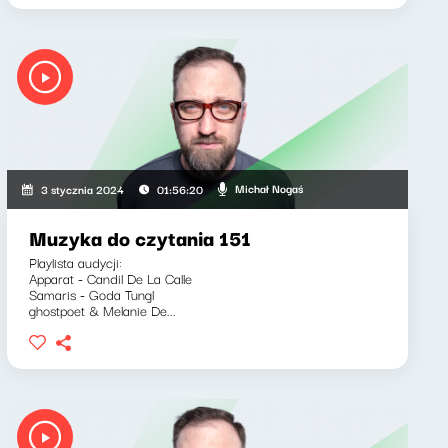
Michał Nogaś
3 stycznia 2024
01:56:20
Muzyka do czytania 151
Playlista audycji:
Apparat - Candil De La Calle
Samaris - Goda Tungl
ghostpoet & Melanie De...