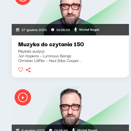
Michał Nogaś
27 grudnia 2023
01:56:28
Muzyka do czytania 150
Playlista audycji:
Jon Hopkins - Luminous Beings
Christian Löffler - Haul (Max Cooper...
Michał Nogaś
6 grudnia 2023
01:56:46