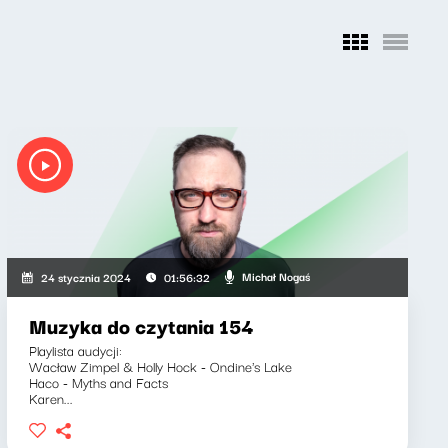
Michał Nogaś
24 stycznia 2024
01:56:32
Muzyka do czytania 154
Playlista audycji:
Wacław Zimpel & Holly Hock - Ondine's Lake
Haco - Myths and Facts
Karen...