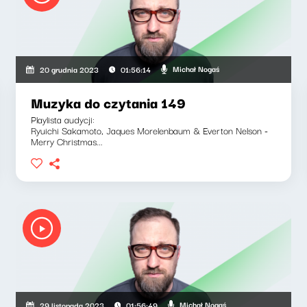
Michał Nogaś
20 grudnia 2023
01:56:14
Muzyka do czytania 149
Playlista audycji:
Ryuichi Sakamoto, Jaques Morelenbaum & Everton Nelson -
Merry Christmas...
Michał Nogaś
29 listopada 2023
01:56:49