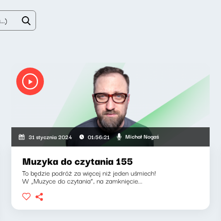
Michał Nogaś
31 stycznia 2024
01:56:21
Muzyka do czytania 155
To będzie podróż za więcej niż jeden uśmiech!
W „Muzyce do czytania”, na zamknięcie...