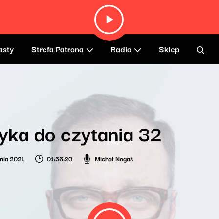
asty
Strefa Patrona
Radio
Sklep
ka do czytania 32
nia 2021
01:56:20
Michał Nogaś