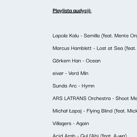
Playlista audycji:
Lapola Kalu - Semilla (feat. Mente Or
Marcus Hamblett - Lost at Sea (feat.
Görkem Han - Ocean
eivør - Verd Mín
Sunda Arc - Hymn
ARS LATRANS Orchestra - Shoot Me 
Michał Łapaj - Flying Blind (feat. Mi
Villagers - Again
Acid Arab - Gul l'Abi (feat. A-wa)