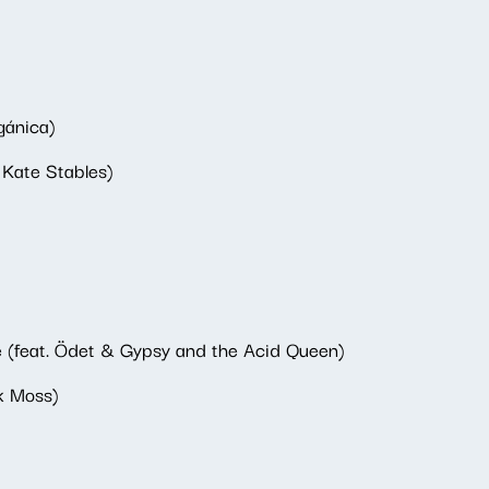
gánica)
 Kate Stables)
(feat. Ödet & Gypsy and the Acid Queen)
ck Moss)