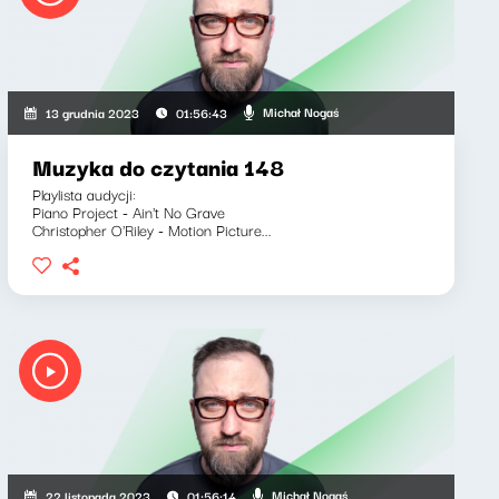
Michał Nogaś
13 grudnia 2023
01:56:43
Muzyka do czytania 148
Playlista audycji:
Piano Project - Ain't No Grave
Christopher O'Riley - Motion Picture...
Michał Nogaś
22 listopada 2023
01:56:14