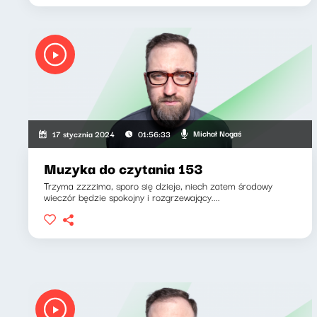
Michał Nogaś
17 stycznia 2024
01:56:33
Muzyka do czytania 153
Trzyma zzzzima, sporo się dzieje, niech zatem środowy
wieczór będzie spokojny i rozgrzewający....