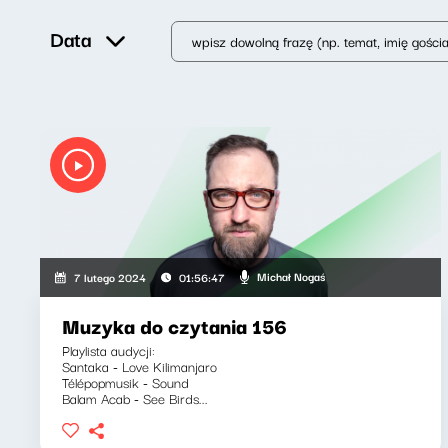
Data
Michał Nogaś
7 lutego 2024
01:56:47
Muzyka do czytania 156
Playlista audycji:
Santaka - Love Kilimanjaro
Télépopmusik - Sound
Balam Acab - See Birds...