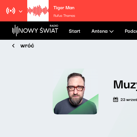
Tiger Man
Rufus Thomas
Start
Antena
Podc
wróć
Muzy
23 wrześ