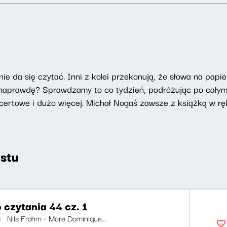
ie da się czytać. Inni z kolei przekonują, że słowa na papie
t naprawdę? Sprawdzamy to co tydzień, podróżując po całym
ncertowe i dużo więcej. Michał Nogaś zawsze z książką w rę
stu
 czytania 44 cz. 1
ji: Nils Frahm - More Dominique...