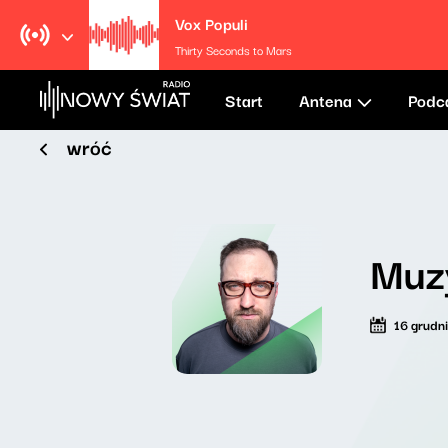
Vox Populi
Thirty Seconds to Mars
Start
Antena
Podc
wróć
Muzy
16 grudn