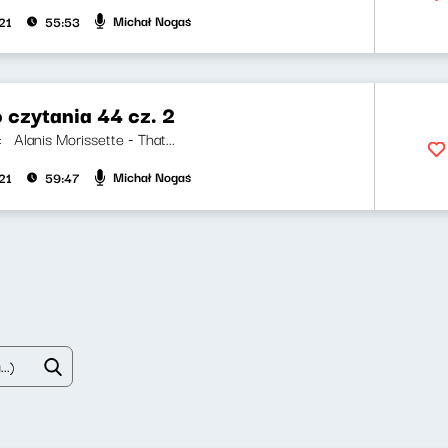
Michał Nogaś
21
55:53
 czytania 44 cz. 2
i: Alanis Morissette - That...
Michał Nogaś
21
59:47