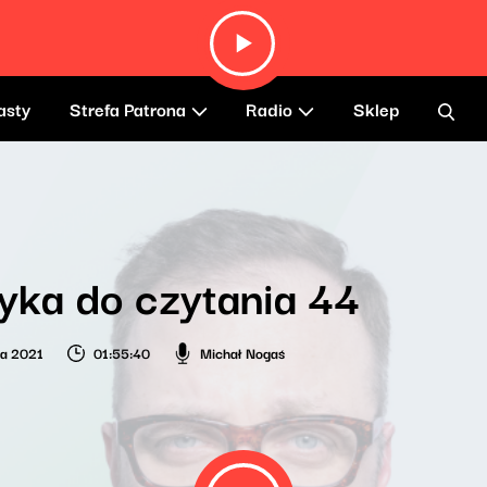
asty
Strefa Patrona
Radio
Sklep
ka do czytania 44
ia 2021
01:55:40
Michał Nogaś