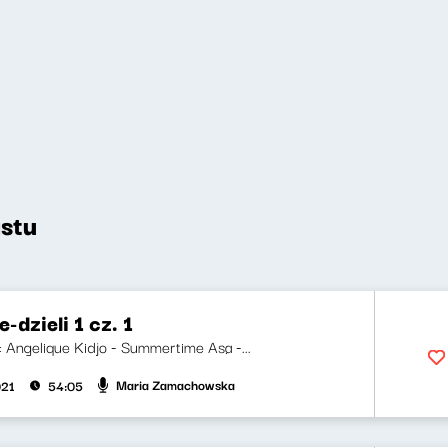
stu
-dzieli 1 cz. 1
i: Angelique Kidjo - Summertime Aṣa -...
Maria Zamachowska
021
54:05