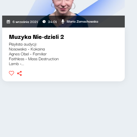
Maria Zamachowska
6 września 2021
34:01
Muzyka Nie-dzieli 2
Playlista audycji:
Nosowska - Kokaina
Agnes Obel - Familiar
Faithless - Mass Destruction
Lamb -...