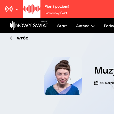
Pion i poziom!
Radio Nowy Świat
Start
Antena
Podc
wróć
Muzy
22 sierp