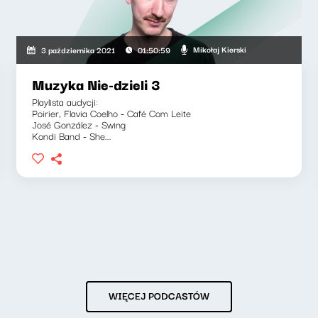
Mikołaj Kierski
3 października 2021
01:50:59
Muzyka Nie-dzieli 3
Playlista audycji:
Poirier, Flavia Coelho - Café Com Leite
José González - Swing
Kondi Band - She...
WIĘCEJ PODCASTÓW