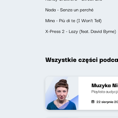
Nada - Senza un perché
Mina - Più di te (I Won't Tell)
X-Press 2 - Lazy (feat. David Byrne)
Wszystkie części podca
Muzyka Nie
Playlista audycj
22 sierpnia 2