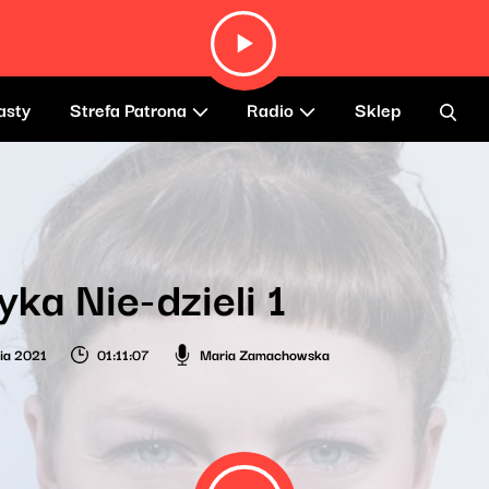
asty
Strefa Patrona
Radio
Sklep
ka Nie-dzieli 1
nia 2021
01:11:07
Maria Zamachowska