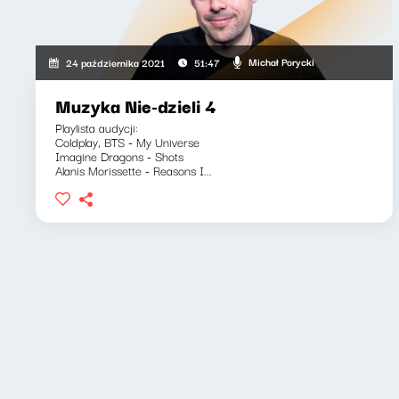
Michał Porycki
24 października 2021
51:47
Muzyka Nie-dzieli 4
Playlista audycji:
Coldplay, BTS - My Universe
Imagine Dragons - Shots
Alanis Morissette - Reasons I...