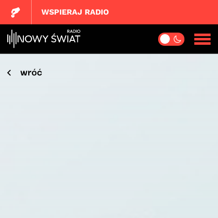
WSPIERAJ RADIO
wróć