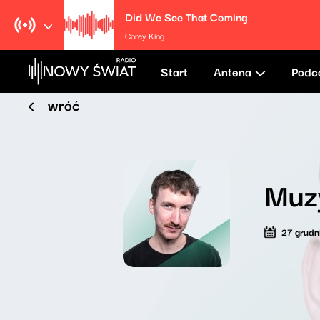
Did We See That Coming
Corey King
Start
Antena
Podc
wróć
Muzy
27 grudn