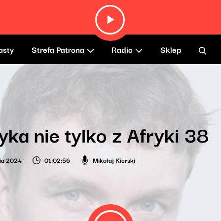
asty
Strefa Patrona
Radio
Sklep
ka nie tylko z Afryki 38
ia 2024
01:02:56
Mikołaj Kierski