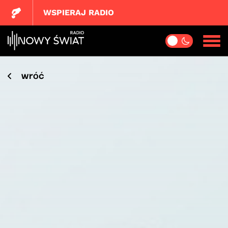
WSPIERAJ RADIO
wróć