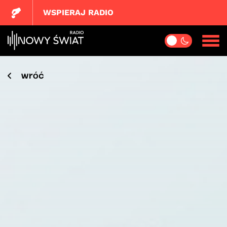
WSPIERAJ RADIO
wróć