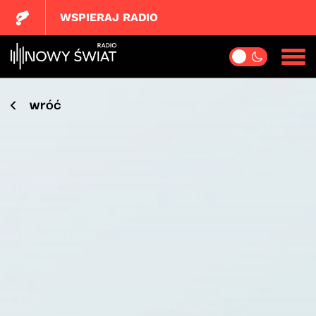
WSPIERAJ RADIO
wróć