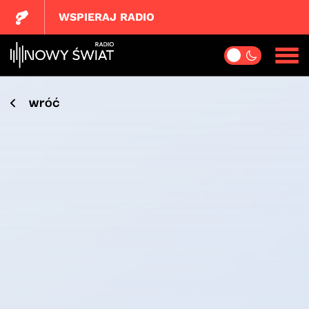
WSPIERAJ RADIO
wróć