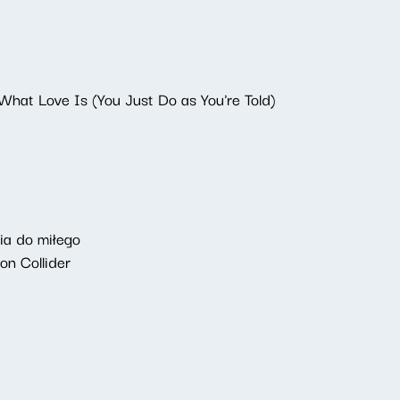
What Love Is (You Just Do as You're Told)
ia do miłego
on Collider