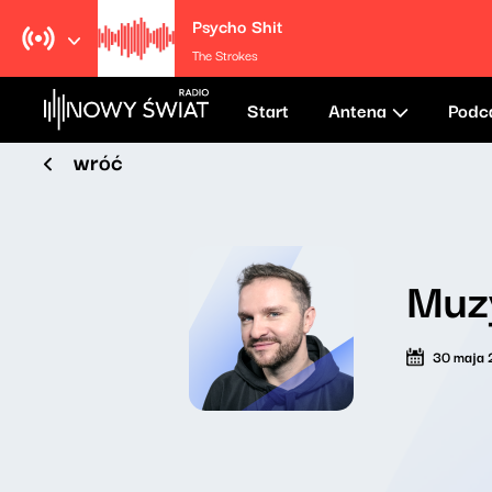
Psycho Shit
The Strokes
Start
Antena
Podc
wróć
Muz
30 maja