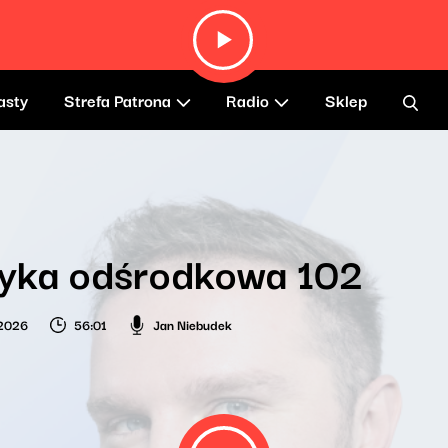
asty
Strefa Patrona
Radio
Sklep
yka odśrodkowa 102
 2026
56:01
Jan Niebudek