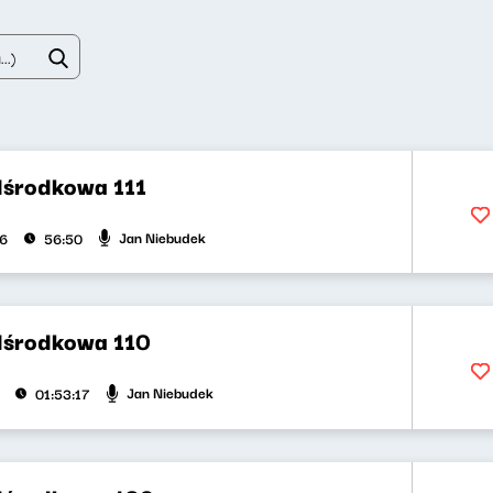
środkowa 111
Jan Niebudek
26
56:50
dśrodkowa 110
Jan Niebudek
01:53:17