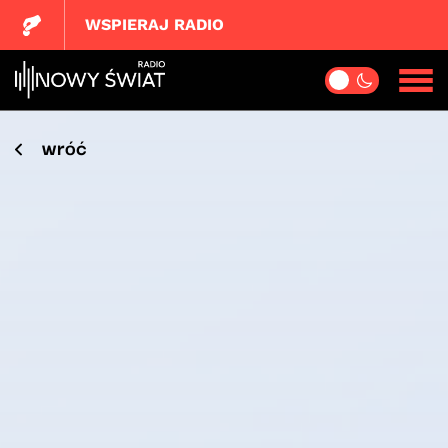
WSPIERAJ RADIO
wróć