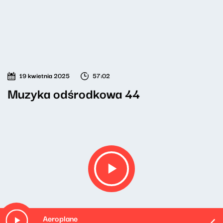
19 kwietnia 2025
57:02
Muzyka odśrodkowa 44
Aeroplane