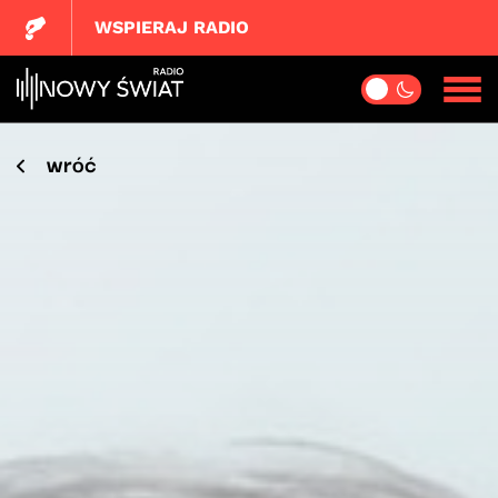
WSPIERAJ RADIO
wróć