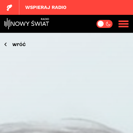
WSPIERAJ RADIO
wróć