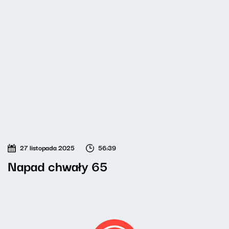
27 listopada 2025
56:39
Napad chwały 65