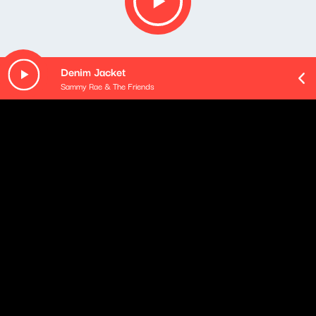
Denim Jacket
Sammy Rae & The Friends
O odcinku
Playlista audycji:
Jacob Collier, Metropole Orkest & Jules Buckley - All
Night Long (feat. Take 6)