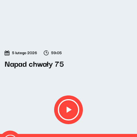
5 lutego 2026
59:05
Napad chwały 75