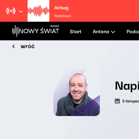
Airbag
Radiohead
Start
Antena
Podc
wróć
Napi
5 listop