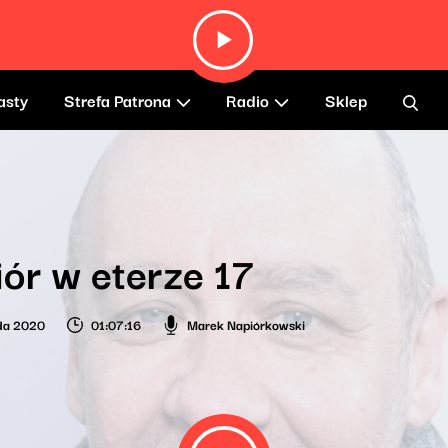
asty
Strefa Patrona
Radio
Sklep
ór w eterze 17
ada 2020
01:07:16
Marek Napiórkowski