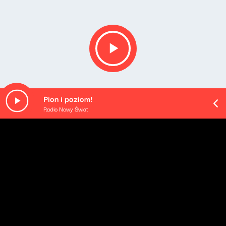
Pion i poziom!
Radio Nowy Świat
O odcinku
Playlista audycji: