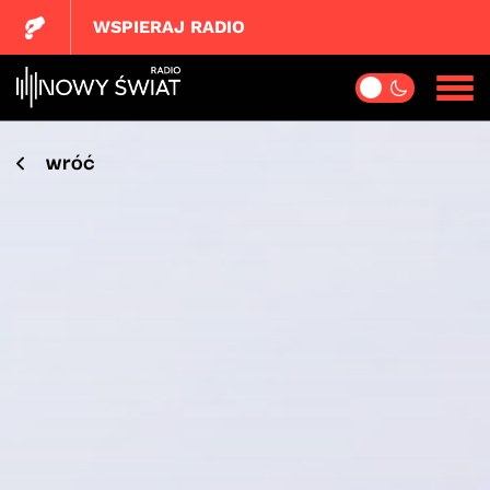
WSPIERAJ RADIO
wróć