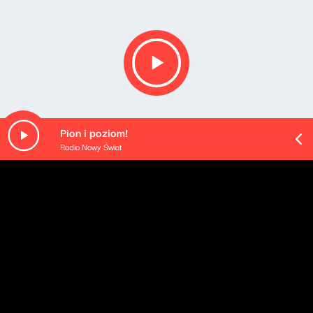
Pion i poziom!
Radio Nowy Świat
O odcinku
Playlista audycji: