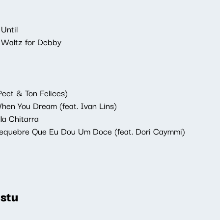
Until
 Waltz for Debby
Peet & Ton Felices)
hen You Dream (feat. Ivan Lins)
la Chitarra
Requebre Que Eu Dou Um Doce (feat. Dori Caymmi)
stu