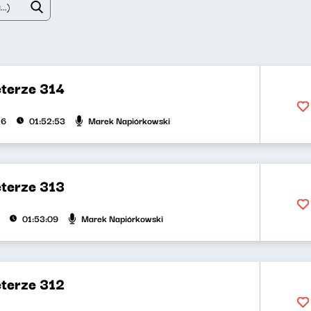
eterze 314
Marek Napiórkowski
26
01:52:53
eterze 313
Marek Napiórkowski
01:53:09
eterze 312