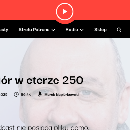
asty
Strefa Patrona
Radio
Sklep
ór w eterze 250
2025
56:44
Marek Napiórkowski
cast nie posiada pliku demo.