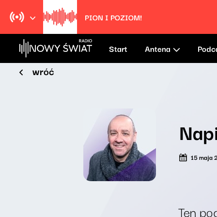
PION I POZIOM!
Start
Antena
Podc
wróć
Napi
15 maja 
Ten pod