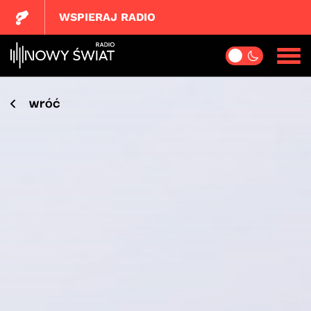
WSPIERAJ RADIO
wróć