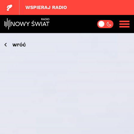
WSPIERAJ RADIO
wróć