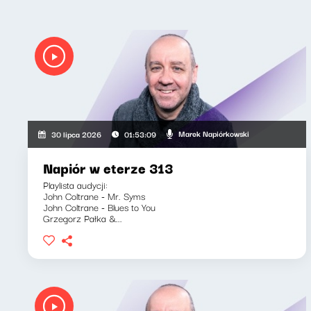
Marek Napiórkowski
30 lipca 2026
01:53:09
Napiór w eterze 313
Playlista audycji:
John Coltrane - Mr. Syms
John Coltrane - Blues to You
Grzegorz Pałka &...