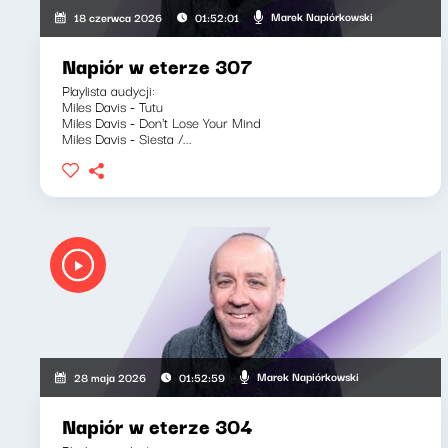
Marek Napiórkowski
18 czerwca 2026
01:52:01
Napiór w eterze 307
Playlista audycji:
Miles Davis - Tutu
Miles Davis - Don't Lose Your Mind
Miles Davis - Siesta /...
Marek Napiórkowski
28 maja 2026
01:52:59
Napiór w eterze 304