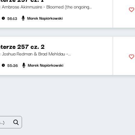
ji: Ambrose Akinmusire - Bloomed (the ongoing...
Marek Napiórkowski
56:13
terze 257 cz. 2
ji: Joshua Redman & Brad Mehldau -...
Marek Napiórkowski
55:36