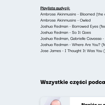
Playlista audycji:
Ambrose Akinmusire - Bloomed (the o
Ambrose Akinmusire - Owled
Joshua Redman - Borrowed Eyes (feat.
Joshua Redman - So It Goes
Joshua Redman, Gabrielle Cavassa - 
Joshua Redman - Where Are You? (fe
Jose James - I Thought It Was You (
Wszystkie części podca
Napiór w e