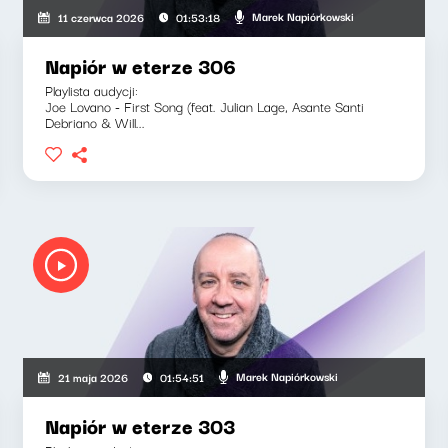
Marek Napiórkowski
11 czerwca 2026
01:53:18
Napiór w eterze 306
Playlista audycji:
Joe Lovano - First Song (feat. Julian Lage, Asante Santi
Debriano & Will...
Marek Napiórkowski
21 maja 2026
01:54:51
Napiór w eterze 303