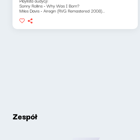
Playlista audycji:
Sonny Rollins - Why Was I Born?
Miles Davis - Airegin (RVG Remastered 2008)...
Zespół