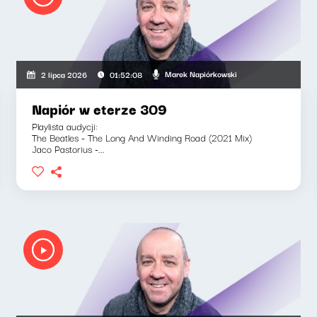
Marek Napiórkowski
2 lipca 2026
01:52:08
Napiór w eterze 309
Playlista audycji:
The Beatles - The Long And Winding Road (2021 Mix)
Jaco Pastorius -...