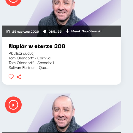
Marek Napiórkowski
25 czerwca 2026
01:51:55
Napiór w eterze 308
Playlista audycji:
Tom Ollendorff - Carnival
Tom Ollendorff - Speedball
Sullivan Fortner - Que...