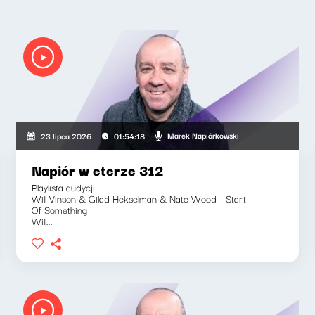
Marek Napiórkowski
23 lipca 2026
01:54:18
Napiór w eterze 312
Playlista audycji:
Will Vinson & Gilad Hekselman & Nate Wood - Start
Of Something
Will...