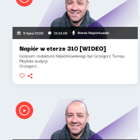
Marek Napiórkowski
9 lipca 2026
01:51:06
Napiór w eterze 310 [WIDEO]
Gościem redaktora Napiórkowskiego był Grzegorz Turnau.
Playlista audycji:
Grzegorz...