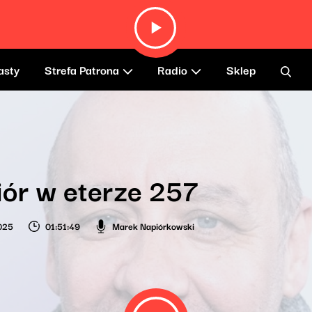
asty
Strefa Patrona
Radio
Sklep
ór w eterze 257
2025
01:51:49
Marek Napiórkowski