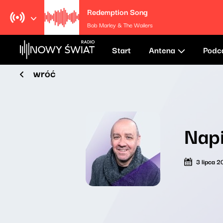
Redemption Song
Bob Marley & The Wailers
Start
Antena
Podc
wróć
Napi
3 lipca 