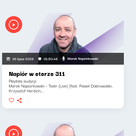
Marek Napiórkowski
16 lipca 2026
01:50:46
Napiór w eterze 311
Playlista audycji:
Marek Napiorkowski - Teatr (Live) (feat. Paweł Dobrowolski,
Krzysztof Herdzin,...