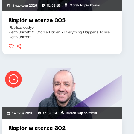
Marek Napiórkowski
4 czerwca 2026
01:53:19
Napiór w eterze 305
Playlista audycji:
Keith Jarrett & Charlie Haden - Everything Happens To Me
Keith Jarrett...
Marek Napiórkowski
14 maja 2026
01:52:39
Napiór w eterze 302