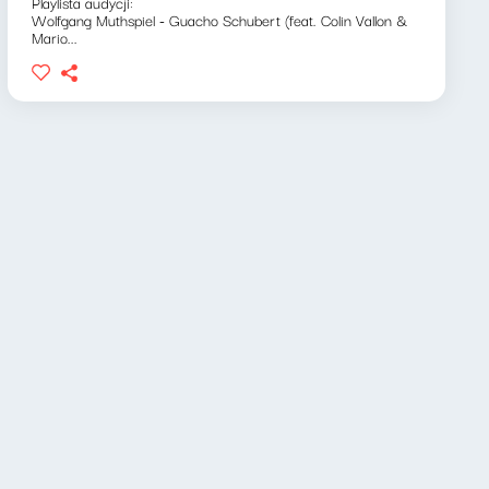
Playlista audycji:
Wolfgang Muthspiel - Guacho Schubert (feat. Colin Vallon &
Mario...