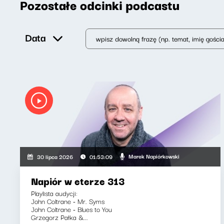
Pozostałe odcinki podcastu
Data
Marek Napiórkowski
30 lipca 2026
01:53:09
Napiór w eterze 313
Playlista audycji:
John Coltrane - Mr. Syms
John Coltrane - Blues to You
Grzegorz Pałka &...