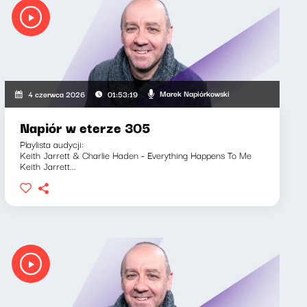
Marek Napiórkowski
4 czerwca 2026
01:53:19
Napiór w eterze 305
Playlista audycji:
Keith Jarrett & Charlie Haden - Everything Happens To Me
Keith Jarrett...