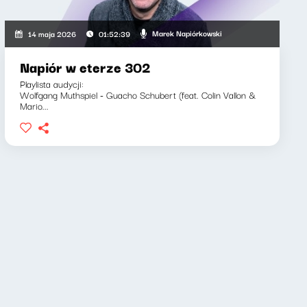
Marek Napiórkowski
14 maja 2026
01:52:39
Napiór w eterze 302
Playlista audycji:
Wolfgang Muthspiel - Guacho Schubert (feat. Colin Vallon &
Mario...