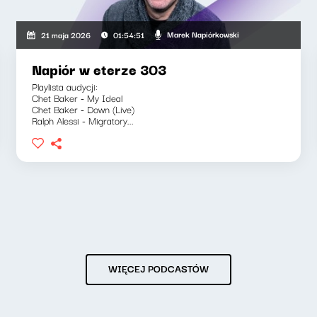
Marek Napiórkowski
21 maja 2026
01:54:51
Napiór w eterze 303
Playlista audycji:
Chet Baker - My Ideal
Chet Baker - Down (Live)
Ralph Alessi - Migratory...
WIĘCEJ PODCASTÓW