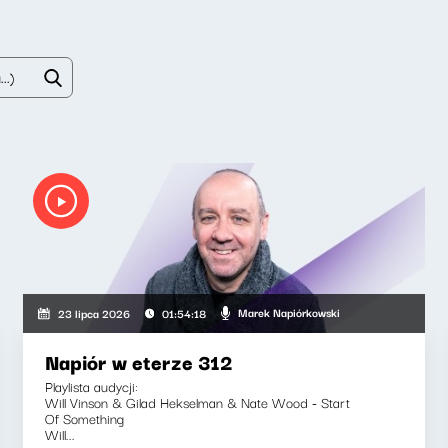
Marek Napiórkowski
23 lipca 2026
01:54:18
Napiór w eterze 312
Playlista audycji:
Will Vinson & Gilad Hekselman & Nate Wood - Start
Of Something
Will...