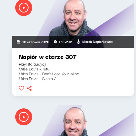
Marek Napiórkowski
18 czerwca 2026
01:52:01
Napiór w eterze 307
Playlista audycji:
Miles Davis - Tutu
Miles Davis - Don't Lose Your Mind
Miles Davis - Siesta /...