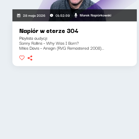
Marek Napiórkowski
28 maja 2026
01:52:59
Napiór w eterze 304
Playlista audycji:
Sonny Rollins - Why Was I Born?
Miles Davis - Airegin (RVG Remastered 2008)...