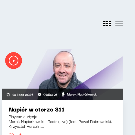
Marek Napiórkowski
16 lipca 2026
01:50:46
Napiór w eterze 311
Playlista audycji:
Marek Napiorkowski - Teatr (Live) (feat. Paweł Dobrowolski,
Krzysztof Herdzin,...