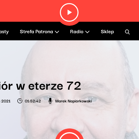
asty
Strefa Patrona
Radio
Sklep
ór w eterze 72
a 2021
01:52:42
Marek Napiórkowski