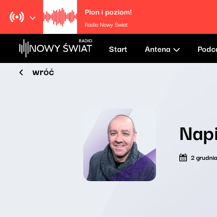
Pion i poziom!
Radio Nowy Świat
Start
Antena
Podc
wróć
Napi
2 grudni