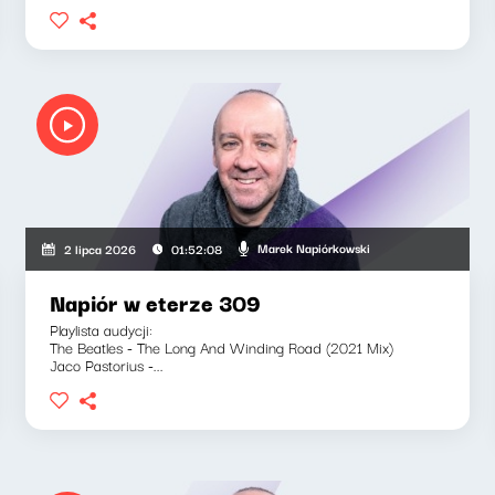
Marek Napiórkowski
2 lipca 2026
01:52:08
Napiór w eterze 309
Playlista audycji:
The Beatles - The Long And Winding Road (2021 Mix)
Jaco Pastorius -...