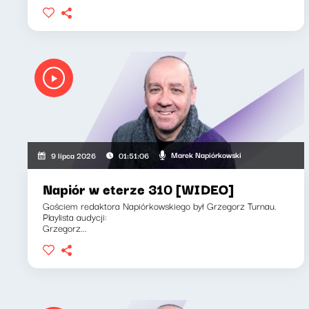
Marek Napiórkowski
9 lipca 2026
01:51:06
Napiór w eterze 310 [WIDEO]
Gościem redaktora Napiórkowskiego był Grzegorz Turnau.
Playlista audycji:
Grzegorz...