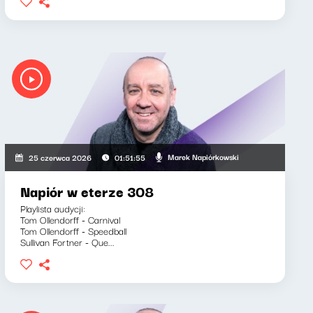
Marek Napiórkowski
25 czerwca 2026
01:51:55
Napiór w eterze 308
Playlista audycji:
Tom Ollendorff - Carnival
Tom Ollendorff - Speedball
Sullivan Fortner - Que...