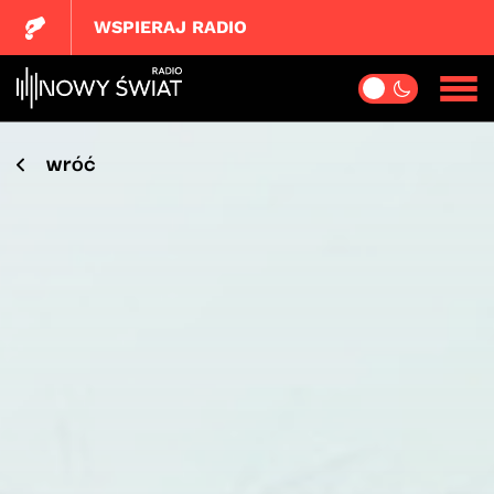
WSPIERAJ RADIO
wróć