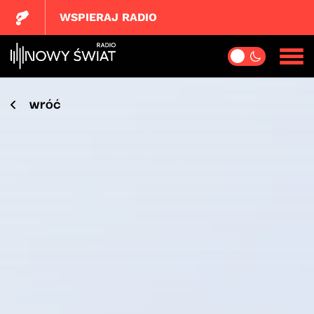
WSPIERAJ RADIO
wróć