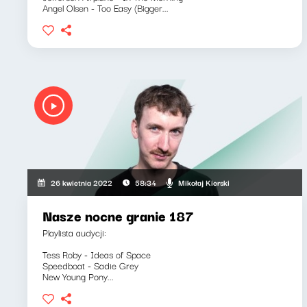
Angel Olsen - Too Easy (Bigger...
Mikołaj Kierski
26 kwietnia 2022
58:34
Nasze nocne granie 187
Playlista audycji:
Tess Roby - Ideas of Space
Speedboat - Sadie Grey
New Young Pony...