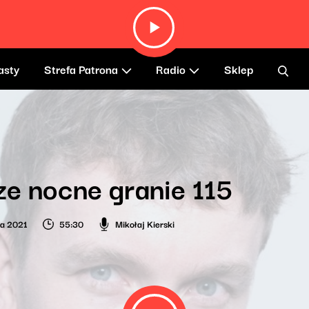
asty
Strefa Patrona
Radio
Sklep
e nocne granie 115
ia 2021
55:30
Mikołaj Kierski