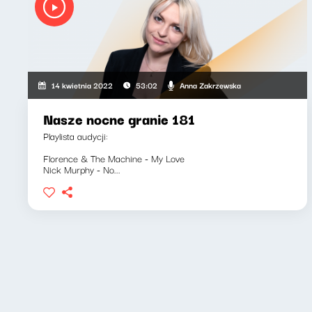
Anna Zakrzewska
14 kwietnia 2022
53:02
Nasze nocne granie 181
Playlista audycji:
Florence & The Machine - My Love
Nick Murphy - No...