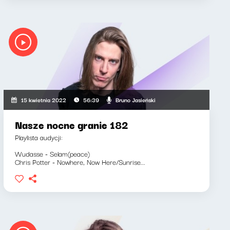
Bruno Jasieński
15 kwietnia 2022
56:39
Nasze nocne granie 182
Playlista audycji:
Wudasse - Selam(peace)
Chris Potter - Nowhere, Now Here/Sunrise...