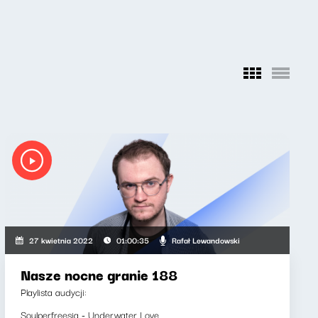
Rafał Lewandowski
27 kwietnia 2022
01:00:35
Nasze nocne granie 188
Playlista audycji:
Soulperfreesia - Underwater Love