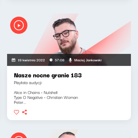
Maciej Jankowski
19 kwietnia 2022
57:08
Nasze nocne granie 183
Playlista audycji:
Alice in Chains - Nutshell
Type O Negative - Christian Woman
Peter...