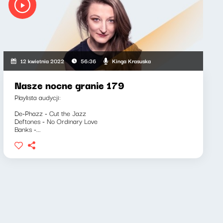
Kinga Krasuska
12 kwietnia 2022
56:36
Nasze nocne granie 179
Playlista audycji:
De-Phazz - Cut the Jazz
Deftones - No Ordinary Love
Banks -...