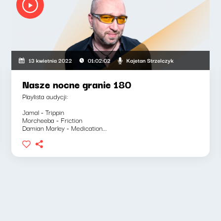
Kajetan Strzelczyk
13 kwietnia 2022
01:02:02
Nasze nocne granie 180
Playlista audycji:
Jamal - Trippin
Morcheeba - Friction
Damian Marley - Medication...