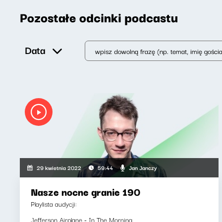
Pozostałe odcinki podcastu
Data
Jan Janczy
29 kwietnia 2022
59:44
Nasze nocne granie 190
Playlista audycji:
Jefferson Airplane - In The Morning