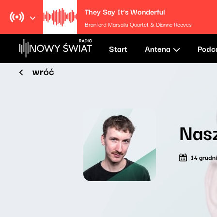
They Say It’s Wonderful
Branford Marsalis Quartet & Dianne Reeves
Start
Antena
Podc
wróć
Nasz
14 grudn