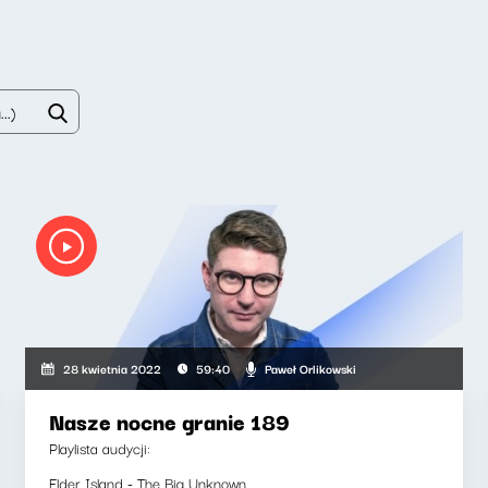
Paweł Orlikowski
28 kwietnia 2022
59:40
Nasze nocne granie 189
Playlista audycji:
Elder Island - The Big Unknown