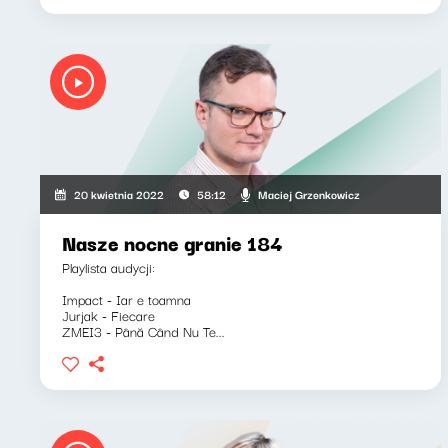
Maciej Grzenkowicz
20 kwietnia 2022
58:12
Nasze nocne granie 184
Playlista audycji:
Impact - Iar e toamna
Jurjak - Fiecare
ZMEI3 - Până Când Nu Te...