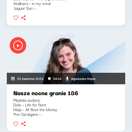
Wallners - in my mind
Jaguar Sun -...
Agnieszka Hejne
22 kwietnia 2022
58:14
Nasze nocne granie 186
Playlista audycji:
Dido - Life for Rent
Meja - All 'Bout the Money
The Cardigans -...