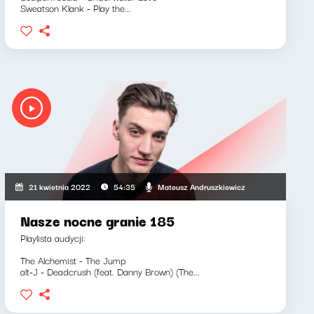
Sweatson Klank - Play the...
Mateusz Andruszkiewicz
21 kwietnia 2022
54:35
Nasze nocne granie 185
Playlista audycji:
The Alchemist - The Jump
alt-J - Deadcrush (feat. Danny Brown) (The...