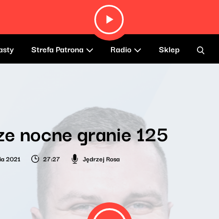
asty
Strefa Patrona
Radio
Sklep
e nocne granie 125
ia 2021
27:27
Jędrzej Rosa