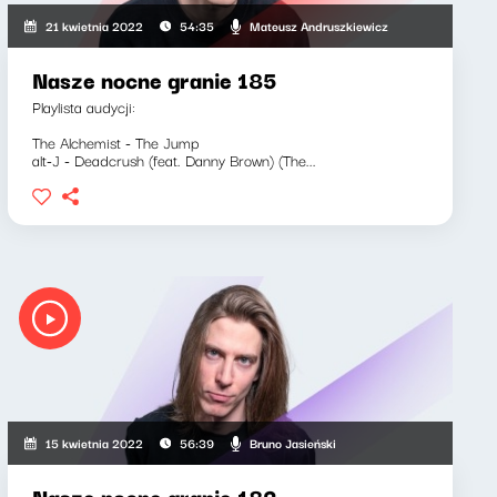
Mateusz Andruszkiewicz
21 kwietnia 2022
54:35
Nasze nocne granie 185
Playlista audycji:
The Alchemist - The Jump
alt-J - Deadcrush (feat. Danny Brown) (The...
Bruno Jasieński
15 kwietnia 2022
56:39
Nasze nocne granie 182