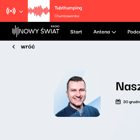
Tubthumping
Chumbawamba
Start
Antena
Podc
wróć
Nasz
30 grudn