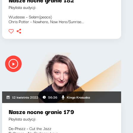
Playlista audycji:
Wudasse - Selam(peace)
Chris Potter - Nowhere, Now Here/Sunrise...
Kinga Krasuska
12 kwietnia 2022
56:36
Nasze nocne granie 179
Playlista audycji:
De-Phazz - Cut the Jazz