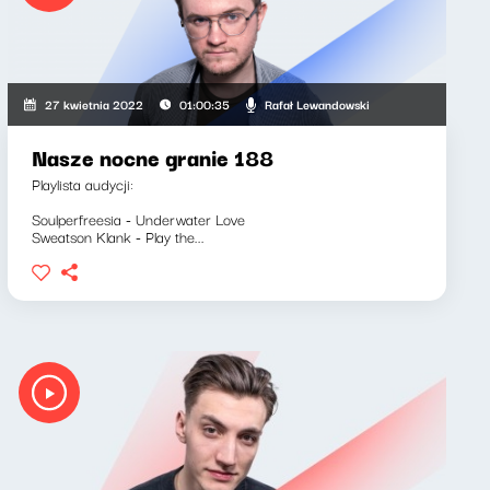
Rafał Lewandowski
27 kwietnia 2022
01:00:35
Nasze nocne granie 188
Playlista audycji:
Soulperfreesia - Underwater Love
Sweatson Klank - Play the...