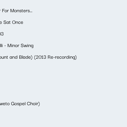
 For Monsters...
We Sat Once
03
li - Minor Swing
Mount and Blade) (2013 Re-recording)
oweto Gospel Choir)