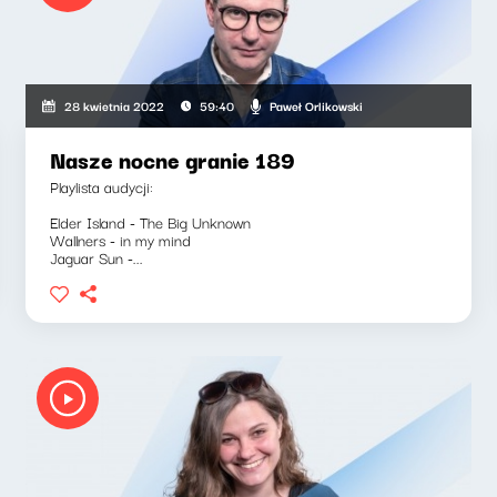
Paweł Orlikowski
28 kwietnia 2022
59:40
Nasze nocne granie 189
Playlista audycji:
Elder Island - The Big Unknown
Wallners - in my mind
Jaguar Sun -...