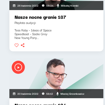
Mikołaj Kierski
26 kwietnia 2022
58:34
Nasze nocne granie 187
Playlista audycji:
Tess Roby - Ideas of Space
Speedboat - Sadie Grey
New Young Pony...
Maciej Grzenkowicz
20 kwietnia 2022
58:12
Nasze nocne granie 184