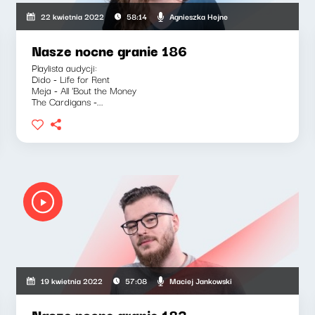
Agnieszka Hejne
22 kwietnia 2022
58:14
Nasze nocne granie 186
Playlista audycji:
Dido - Life for Rent
Meja - All 'Bout the Money
The Cardigans -...
Maciej Jankowski
19 kwietnia 2022
57:08
Nasze nocne granie 183