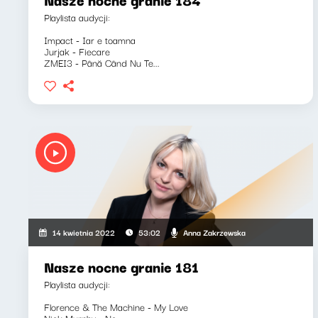
Playlista audycji:
Impact - Iar e toamna
Jurjak - Fiecare
ZMEI3 - Până Când Nu Te...
Anna Zakrzewska
14 kwietnia 2022
53:02
Nasze nocne granie 181
Playlista audycji:
Florence & The Machine - My Love