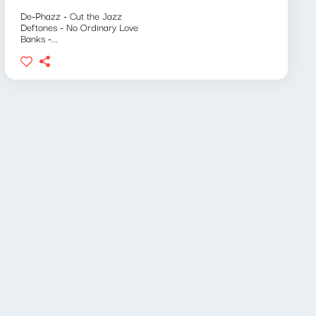
De-Phazz - Cut the Jazz
Deftones - No Ordinary Love
Banks -...