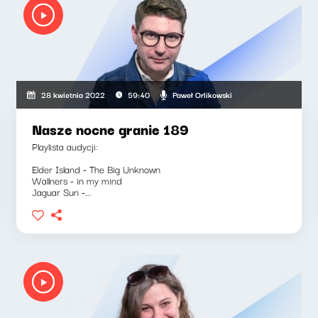
Paweł Orlikowski
28 kwietnia 2022
59:40
Nasze nocne granie 189
Playlista audycji:
Elder Island - The Big Unknown
Wallners - in my mind
Jaguar Sun -...