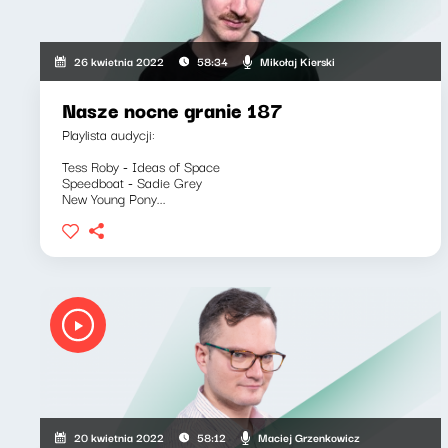
Mikołaj Kierski
26 kwietnia 2022
58:34
Nasze nocne granie 187
Playlista audycji:
Tess Roby - Ideas of Space
Speedboat - Sadie Grey
New Young Pony...
Maciej Grzenkowicz
20 kwietnia 2022
58:12