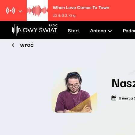
When Love Comes To Town
U2 & B.B. King
Start
Antena
Podc
wróć
Nasz
8 marca