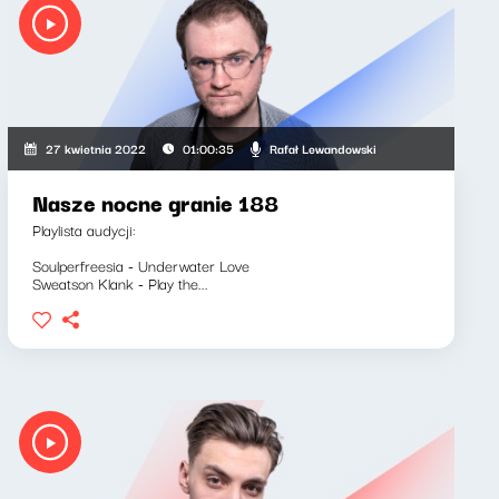
Rafał Lewandowski
27 kwietnia 2022
01:00:35
Nasze nocne granie 188
Playlista audycji:
Soulperfreesia - Underwater Love
Sweatson Klank - Play the...