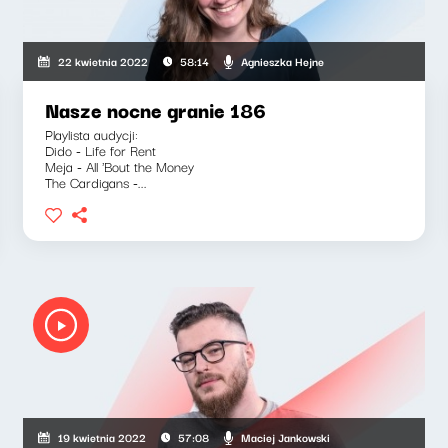
Agnieszka Hejne
22 kwietnia 2022
58:14
Nasze nocne granie 186
Playlista audycji:
Dido - Life for Rent
Meja - All 'Bout the Money
The Cardigans -...
Maciej Jankowski
19 kwietnia 2022
57:08