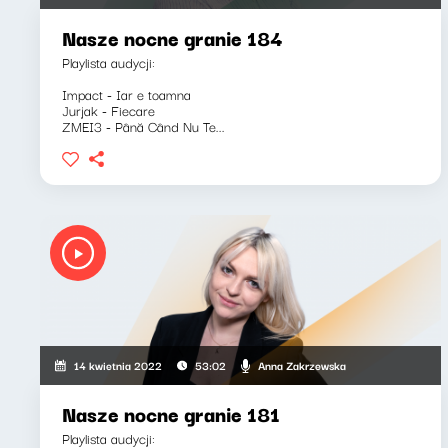
Nasze nocne granie 184
Playlista audycji:
Impact - Iar e toamna
Jurjak - Fiecare
ZMEI3 - Până Când Nu Te...
Anna Zakrzewska
14 kwietnia 2022
53:02
Nasze nocne granie 181
Playlista audycji: