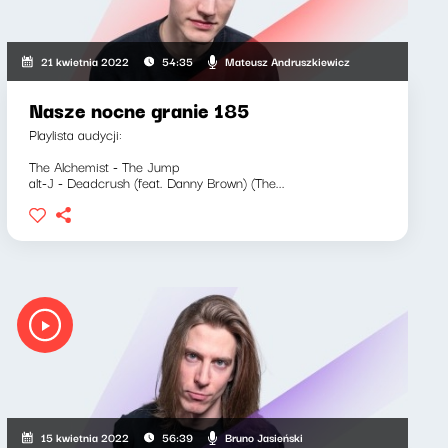
Mateusz Andruszkiewicz
21 kwietnia 2022
54:35
Nasze nocne granie 185
Playlista audycji:
The Alchemist - The Jump
alt-J - Deadcrush (feat. Danny Brown) (The...
Bruno Jasieński
15 kwietnia 2022
56:39