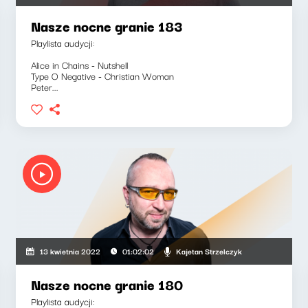
Nasze nocne granie 183
Playlista audycji:
Alice in Chains - Nutshell
Type O Negative - Christian Woman
Peter...
Kajetan Strzelczyk
13 kwietnia 2022
01:02:02
Nasze nocne granie 180
Playlista audycji: