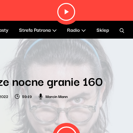
asty
Strefa Patrona
Radio
Sklep
e nocne granie 160
 2022
59:19
Marcin Mann