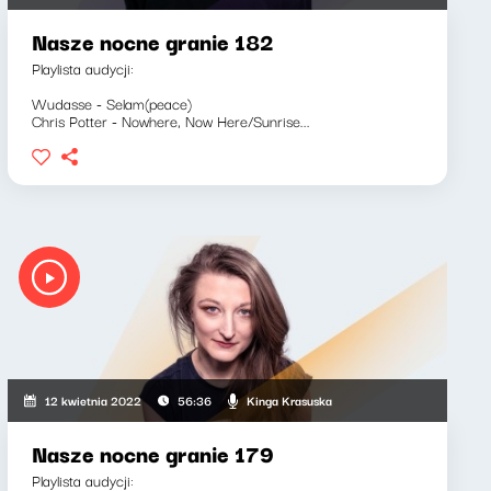
Nasze nocne granie 182
Playlista audycji:
Wudasse - Selam(peace)
Chris Potter - Nowhere, Now Here/Sunrise...
Kinga Krasuska
12 kwietnia 2022
56:36
Nasze nocne granie 179
Playlista audycji: