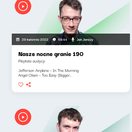
Jan Janczy
29 kwietnia 2022
59:44
Nasze nocne granie 190
Playlista audycji:
Jefferson Airplane - In The Morning
Angel Olsen - Too Easy (Bigger...