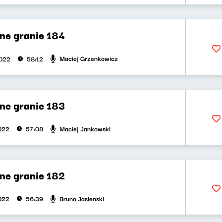
ne granie 184
Maciej Grzenkowicz
2022
58:12
ne granie 183
Maciej Jankowski
2022
57:08
ne granie 182
Bruno Jasieński
2022
56:39