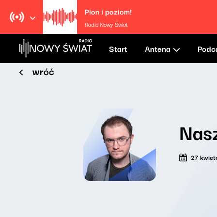
Pion i poziom!
Radio Nowy Świat
Start
Antena
Podc
wróć
Nasz
27 kwiet