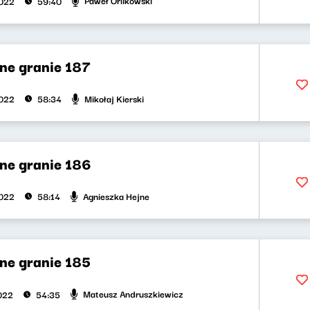
Paweł Orlikowski
2022
59:40
ne granie 187
Mikołaj Kierski
2022
58:34
ne granie 186
Agnieszka Hejne
2022
58:14
ne granie 185
Mateusz Andruszkiewicz
2022
54:35