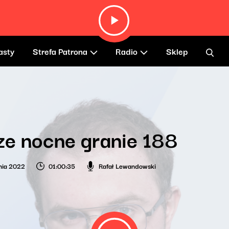
asty
Strefa Patrona
Radio
Sklep
e nocne granie 188
nia 2022
01:00:35
Rafał Lewandowski