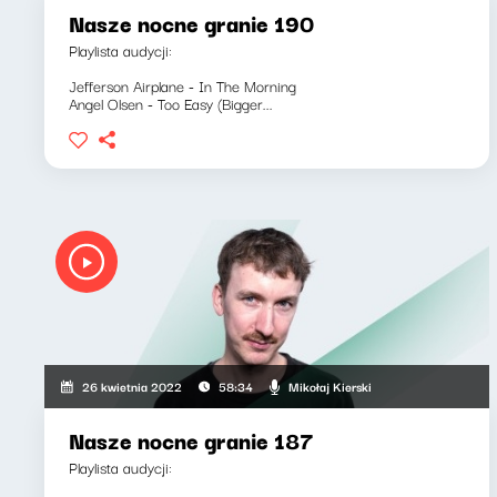
Nasze nocne granie 190
Playlista audycji:
Jefferson Airplane - In The Morning
Angel Olsen - Too Easy (Bigger...
Mikołaj Kierski
26 kwietnia 2022
58:34
Nasze nocne granie 187
Playlista audycji: