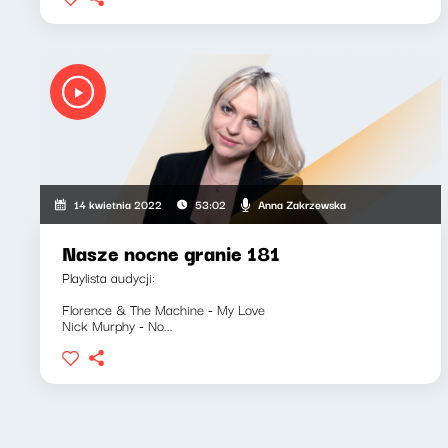
Anna Zakrzewska
14 kwietnia 2022
53:02
Nasze nocne granie 181
Playlista audycji:
Florence & The Machine - My Love
Nick Murphy - No...