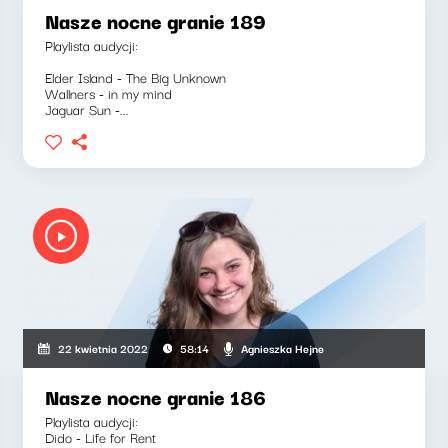
Nasze nocne granie 189
Playlista audycji:
Elder Island - The Big Unknown
Wallners - in my mind
Jaguar Sun -...
Agnieszka Hejne
22 kwietnia 2022
58:14
Nasze nocne granie 186
Playlista audycji:
Dido - Life for Rent