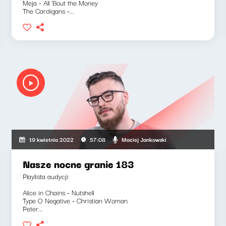
Meja - All 'Bout the Money
The Cardigans -...
Maciej Jankowski
19 kwietnia 2022
57:08
Nasze nocne granie 183
Playlista audycji:
Alice in Chains - Nutshell
Type O Negative - Christian Woman
Peter...