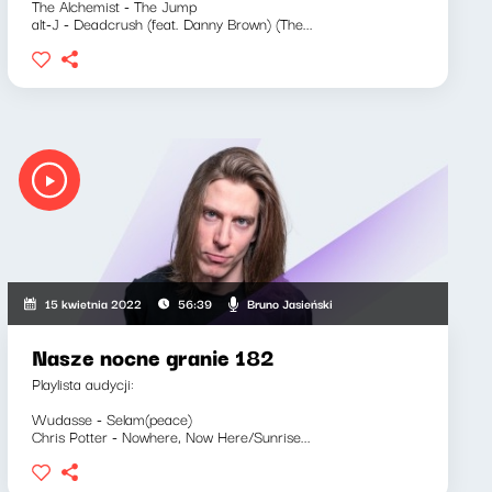
The Alchemist - The Jump
alt-J - Deadcrush (feat. Danny Brown) (The...
Bruno Jasieński
15 kwietnia 2022
56:39
Nasze nocne granie 182
Playlista audycji:
Wudasse - Selam(peace)
Chris Potter - Nowhere, Now Here/Sunrise...