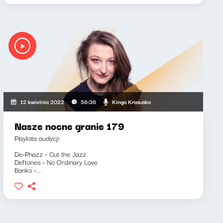
Kinga Krasuska
12 kwietnia 2022
56:36
Nasze nocne granie 179
Playlista audycji:
De-Phazz - Cut the Jazz
Deftones - No Ordinary Love
Banks -...