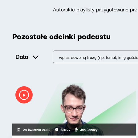
Autorskie playlisty przygotowane p
Pozostałe odcinki podcastu
Data
Jan Janczy
29 kwietnia 2022
59:44