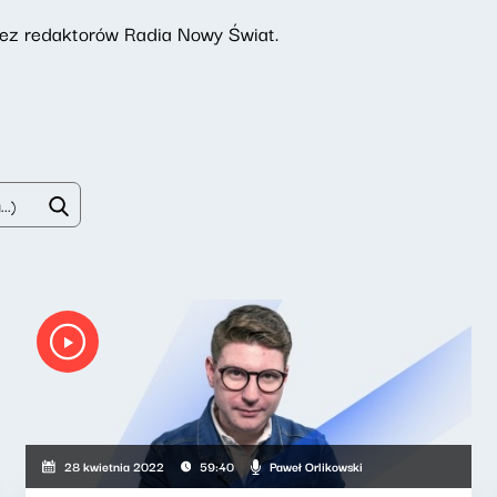
rzez redaktorów Radia Nowy Świat.
Paweł Orlikowski
28 kwietnia 2022
59:40