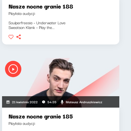
Nasze nocne granie 188
Playlista audycji:
Soulperfreesia - Underwater Love
Sweatson Klank - Play the...
Mateusz Andruszkiewicz
21 kwietnia 2022
54:35
Nasze nocne granie 185
Playlista audycji: