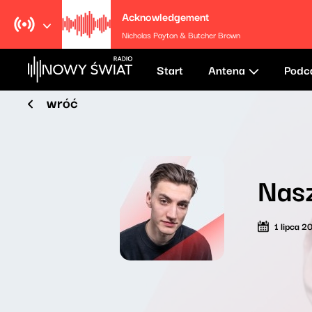
Acknowledgement
Nicholas Payton & Butcher Brown
Start
Antena
Podc
wróć
Nasz
1 lipca 2