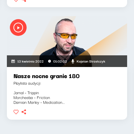
Kajetan Strzelczyk
13 kwietnia 2022
01:02:02
Nasze nocne granie 180
Playlista audycji:
Jamal - Trippin
Morcheeba - Friction
Damian Marley - Medication...