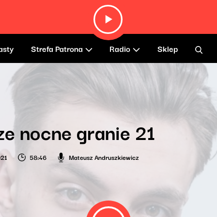
asty
Strefa Patrona
Radio
Sklep
e nocne granie 21
021
58:46
Mateusz Andruszkiewicz