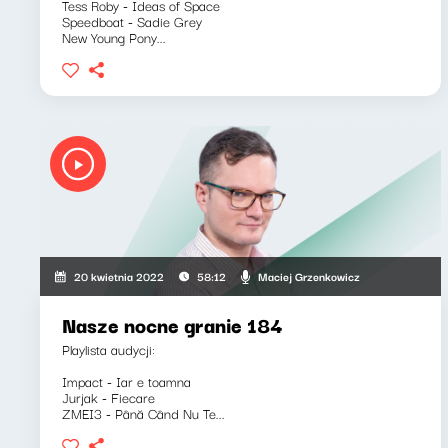
Tess Roby - Ideas of Space
Speedboat - Sadie Grey
New Young Pony...
Maciej Grzenkowicz
20 kwietnia 2022
58:12
Nasze nocne granie 184
Playlista audycji:
Impact - Iar e toamna
Jurjak - Fiecare
ZMEI3 - Până Când Nu Te...