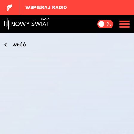
WSPIERAJ RADIO
wróć