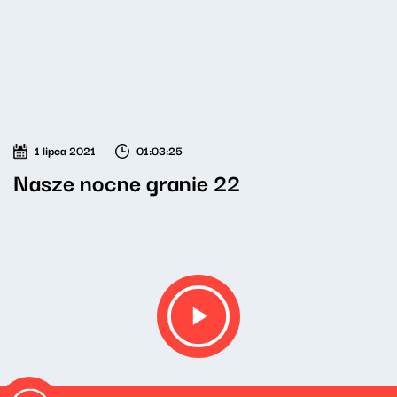
1 lipca 2021
01:03:25
Nasze nocne granie 22