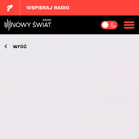
WSPIERAJ RADIO
wróć